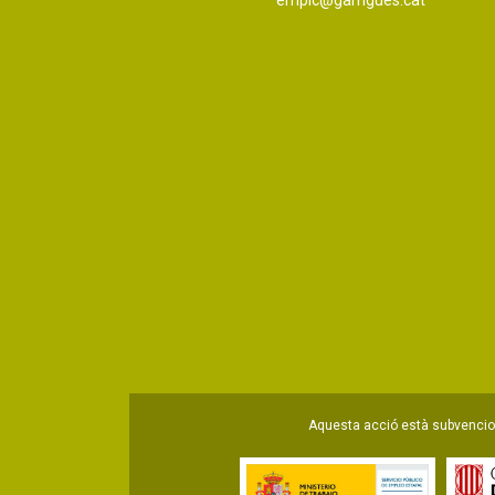
Aquesta acció està subvencion