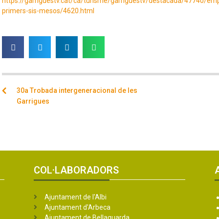
https://garriguestv.cat/ca/turisme/garriguestv/destacada/47740/emp
primers-sis-mesos/4620.html
30a Trobada intergeneracional de les
Garrigues
COL·LABORADORS
Ajuntament de l'Albi
Ajuntament d'Arbeca
Ajuntament de Bellaguarda