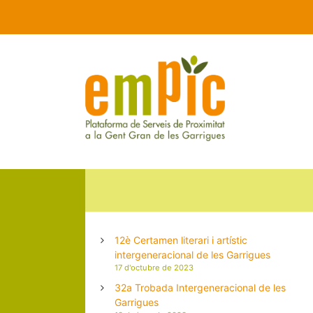
12è Certamen literari i artístic
intergeneracional de les Garrigues
17 d'octubre de 2023
32a Trobada Intergeneracional de les
Garrigues