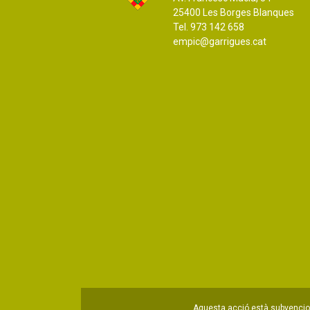
25400 Les Borges Blanques
Tel. 973 142 658
empic@garrigues.cat
Aquesta acció està subvencion