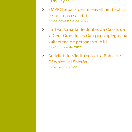
13 de juny de 2023
EMPIC treballa per un envelliment actiu,
respectuós i saludable
25 de novembre de 2022
La 19a Jornada de Juntes de Casals de
la Gent Gran de les Garrigues aplega una
vuitantena de persones a l’Albi
27 d'octubre de 2022
Activitat de Mindfulness a la Pobla de
Cérvoles i al Soleràs
3 d'agost de 2022