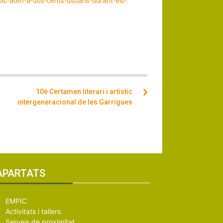
ic-aten-a-dos-cents-usuaris-durant-els-
10è Certamen literari i artístic
intergeneracional de les Garrigues
APARTATS
EMPIC
Activitats i tallers
Serveis de proximitat