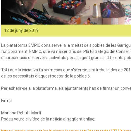
12 de juny de 2019
La plataforma EMPIC dóna servei a la meitat dels pobles de les Garrig
funcionament. EMPIC, que va nàixer dins del Pla Estratègic del Consell 
d’aproximació de serveis i activitats per a la gent gran als diferents po
Tot i que la iniciativa fa sis mesos que s’ofereix, s’hi treballa des de 2
de les necessitats d’aquest sector de la població.
Per adherir-se a la plataforma, els ajuntaments han de firmar un conv
Firma
Mariona Rebull i Martí
Podeu veure el vídeo de la notícia al següent enllaç: