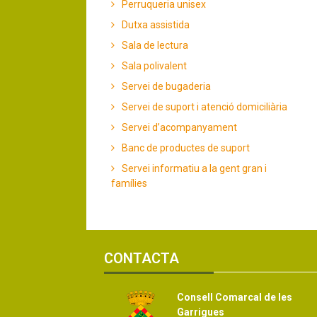
Perruqueria unisex
Dutxa assistida
Sala de lectura
Sala polivalent
Servei de bugaderia
Servei de suport i atenció domiciliària
Servei d’acompanyament
Banc de productes de suport
Servei informatiu a la gent gran i
famílies
CONTACTA
Consell Comarcal de les
Garrigues