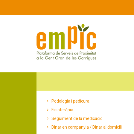
Podologia i pedicura
Fisioteràpia
Seguiment de la medicació
Dinar en companyia / Dinar al domicili